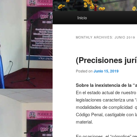
Main menu
Inicio
Skip to primary content
Skip to secondary content
MONTHLY ARCHIVES:
JUNIO 2019
(Precisiones jur
Posted on
Junio 15, 2019
Sobre la inexistencia de la “
En el estado actual de nuestro
legislaciones caracteriza una “
modalidades de complicidad qu
Código Penal, castigable con la
material.
En ocasiones, el “cómplice” re