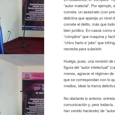
“autor material”. Por ejemplo, e
cometa un asesinato (con prem
delictiva que apareja un nivel 
comete el delito, más que todo
bien jurídico. En casos como e
“cómplice” que maquina y facili
“chivo harto e’ jobo” que infri
necesita para subsistir.
Huelga, pues, una revisión de n
figura del “autor intelectual” (c
menos, agravar el régimen de
que se correspondan con lo que 
medios, idear la trama delictiva
No obstante lo anterior, entre
comunicación y, peor todavía, 
han venido haciendo) de ”autor