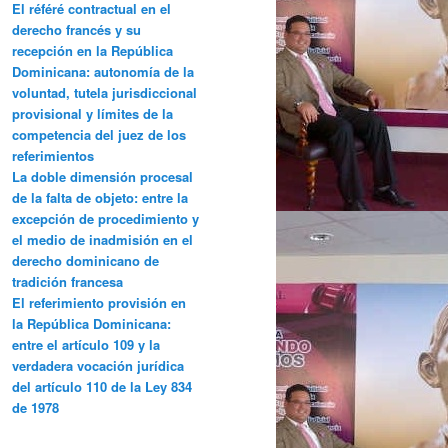
El référé contractual en el
derecho francés y su
recepción en la República
Dominicana: autonomía de la
voluntad, tutela jurisdiccional
provisional y límites de la
competencia del juez de los
referimientos
La doble dimensión procesal
de la falta de objeto: entre la
excepción de procedimiento y
el medio de inadmisión en el
derecho dominicano de
tradición francesa
El referimiento provisión en
la República Dominicana:
entre el artículo 109 y la
verdadera vocación jurídica
del artículo 110 de la Ley 834
de 1978