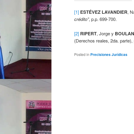
[1]
ESTÉVEZ LAVANDIER
, N
crédito”
, p.p. 699-700.
[2]
RIPERT
, Jorge y
BOULA
(Derechos reales, 2da. parte), 
Posted in
Precisiones Jurídicas