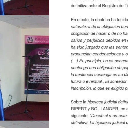
definitiva ante el Registro de Tí
En efecto, la doctrina ha tenid
naturaleza de la obligación co
obligación de hacer o de no hac
daños y perjuicios debidos en 
ha sido juzgado que las sentenc
pronuncian condenaciones y or
(…) En principio, no es necesar
contenga una obligación de p
la sentencia contenga en su di
futura o eventual., El acreedo
inscripción, lo que es exigido 
Sobre la
hipoteca judicial defini
RIPERT y BOULANGER, en armon
siguiente:
“Desde el momento q
definitiva. La hipoteca judicial