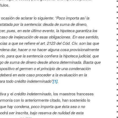
tulos.
o ocasión de aclarar lo siguiente:
“Poco importa así la
nstatada por la sentencia: deuda de suma de dinero,
er, pues, en este último evento, la hipoteca garantiza los
caso de inejecución de esas obligaciones. En ese sentido,
ias a que se refiere el art. 2123 del Cód. Civ. son las que
dena dar, hacer o no hacer alguna cosa provisionalmente
io, para que la sentencia confiera la hipoteca judicial, que
ago de suma de dinero desde ahora determinada. Basta que
spositivo el germen o el principio de una condenación
r deberá en este caso proceder a la evaluación en la
para todo crédito indeterminado”
[1]
.
tiva
y el
crédito indeterminado
, los maestros franceses
ía con lo anteriormente citado, han sostenido lo
ue hay condena, poco importa que ésta sea o no
 podrá ser inscrita, bajo reserva de nulidad de esta