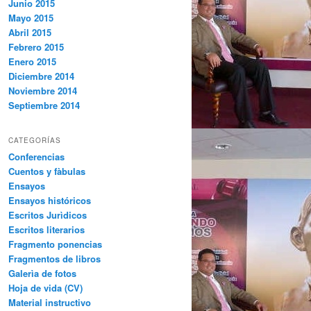
Junio 2015
Mayo 2015
Abril 2015
Febrero 2015
Enero 2015
Diciembre 2014
Noviembre 2014
Septiembre 2014
CATEGORÍAS
Conferencias
Cuentos y fàbulas
Ensayos
Ensayos históricos
Escritos Jurìdicos
Escritos literarios
Fragmento ponencias
Fragmentos de libros
Galerìa de fotos
Hoja de vida (CV)
Material instructivo