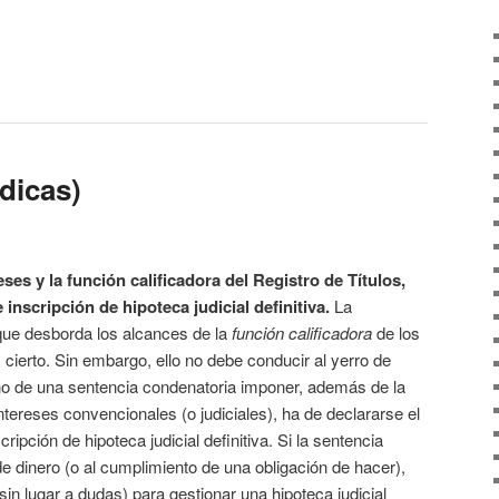
ídicas)
eses y la función calificadora del Registro de Títulos,
 inscripción de hipoteca judicial definitiva
.
La
o que desborda los alcances de la
función calificadora
de los
s cierto. Sin embargo, ello no debe conducir al yerro de
cho de una sentencia condenatoria imponer, además de la
ntereses convencionales (o judiciales), ha de declararse el
ripción de hipoteca judicial definitiva. Si la sentencia
 dinero (o al cumplimiento de una obligación de hacer),
 (sin lugar a dudas) para gestionar una hipoteca judicial