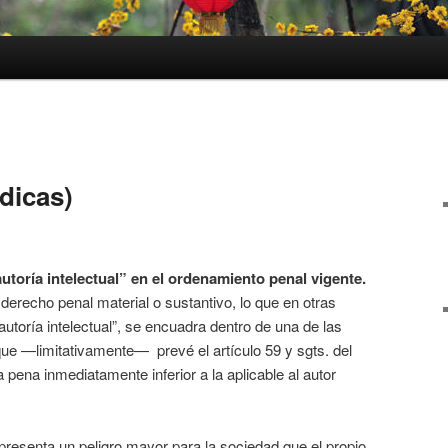
ídicas)
autoría intelectual” en el ordenamiento penal vigente.
 derecho penal material o sustantivo, lo que en otras
autoría intelectual”, se encuadra dentro de una de las
e —limitativamente— prevé el artículo 59 y sgts. del
 pena inmediatamente inferior a la aplicable al autor
presenta un peligro mayor para la sociedad que el propio