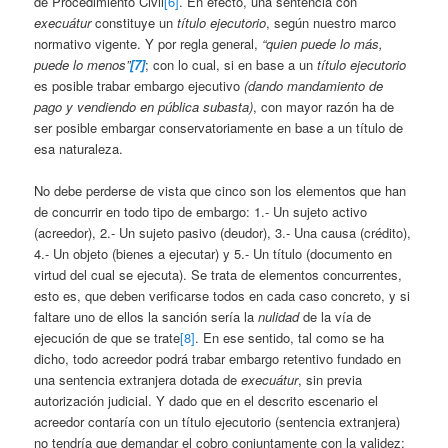
de Procedimiento Civil
[6]
. En efecto, una sentencia con
execuátur
constituye un
título ejecutorio
, según nuestro marco
normativo vigente. Y por regla general,
“quien puede lo más,
puede lo menos”
[7]
; con lo cual, si en base a un
título ejecutorio
es posible trabar embargo ejecutivo
(dando mandamiento de
pago y vendiendo en pública subasta)
, con mayor razón ha de
ser posible embargar conservatoriamente en base a un título de
esa naturaleza.
No debe perderse de vista que cinco son los elementos que han
de concurrir en todo tipo de embargo: 1.- Un sujeto activo
(acreedor), 2.- Un sujeto pasivo (deudor), 3.- Una causa (crédito),
4.- Un objeto (bienes a ejecutar) y 5.- Un título (documento en
virtud del cual se ejecuta). Se trata de elementos concurrentes,
esto es, que deben verificarse todos en cada caso concreto, y si
faltare uno de ellos la sanción sería la
nulidad
de la vía de
ejecución de que se trate
[8]
. En ese sentido, tal como se ha
dicho, todo acreedor podrá trabar embargo retentivo fundado en
una sentencia extranjera dotada de
execuátur
, sin previa
autorización judicial. Y dado que en el descrito escenario el
acreedor contaría con un título ejecutorio (sentencia extranjera)
no tendría que demandar el cobro conjuntamente con la validez: