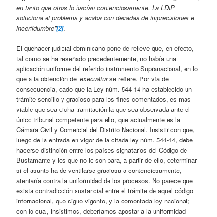
en tanto que otros lo hacían contenciosamente. La LDIP
soluciona el problema y acaba con décadas de imprecisiones e
incertidumbre”
[2]
.
El quehacer judicial dominicano pone de relieve que, en efecto,
tal como se ha reseñado precedentemente, no había una
aplicación uniforme del referido instrumento Supranacional, en lo
que a la obtención del
execuátur
se refiere. Por vía de
consecuencia, dado que la Ley núm. 544-14 ha establecido un
trámite sencillo y gracioso para los fines comentados, es más
viable que sea dicha tramitación la que sea observada ante el
único tribunal competente para ello, que actualmente es la
Cámara Civil y Comercial del Distrito Nacional. Insistir con que,
luego de la entrada en vigor de la citada ley núm. 544-14, debe
hacerse distinción entre los países signatarios del Código de
Bustamante y los que no lo son para, a partir de ello, determinar
si el asunto ha de ventilarse graciosa o contenciosamente,
atentaría contra la uniformidad de los procesos. No parece que
exista contradicción sustancial entre el trámite de aquel código
internacional, que sigue vigente, y la comentada ley nacional;
con lo cual, insistimos, deberíamos apostar a la uniformidad