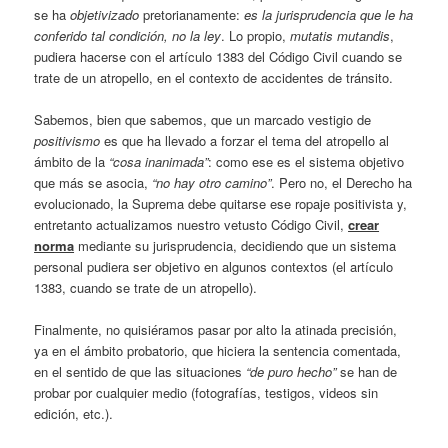
se ha
objetivizado
pretorianamente:
es la jurisprudencia que le ha
conferido tal condición, no la ley
. Lo propio,
mutatis mutandis
,
pudiera hacerse con el artículo 1383 del Código Civil cuando se
trate de un atropello, en el contexto de accidentes de tránsito.
Sabemos, bien que sabemos, que un marcado vestigio de
positivismo
es que ha llevado a forzar el tema del atropello al
ámbito de la
“cosa inanimada”
: como ese es el sistema objetivo
que más se asocia,
“no hay otro camino”
. Pero no, el Derecho ha
evolucionado, la Suprema debe quitarse ese ropaje positivista y,
entretanto actualizamos nuestro vetusto Código Civil,
crear
norma
mediante su jurisprudencia, decidiendo que un sistema
personal pudiera ser objetivo en algunos contextos (el artículo
1383, cuando se trate de un atropello).
Finalmente, no quisiéramos pasar por alto la atinada precisión,
ya en el ámbito probatorio, que hiciera la sentencia comentada,
en el sentido de que las situaciones
“de puro hecho”
se han de
probar por cualquier medio (fotografías, testigos, videos sin
edición, etc.).