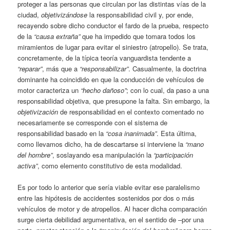
proteger a las personas que circulan por las distintas vías de la
ciudad,
objetivizándose
la responsabilidad civil y, por ende,
recayendo sobre dicho conductor el fardo de la prueba, respecto
de la
“causa extraña”
que ha impedido que tomara todos los
miramientos de lugar para evitar el siniestro (atropello). Se trata,
concretamente, de la típica teoría vanguardista tendente a
“reparar”
, más que a
“responsabilizar”
. Casualmente, la doctrina
dominante ha coincidido en que la conducción de vehículos de
motor caracteriza un
“hecho dañoso”
; con lo cual, da paso a una
responsabilidad objetiva, que presupone la falta. Sin embargo, la
objetivización
de responsabilidad en el contexto comentado no
necesariamente se corresponde con el sistema de
responsabilidad basado en la
“cosa inanimada”
. Esta última,
como llevamos dicho, ha de descartarse si interviene la
“mano
del hombre”
, soslayando esa manipulación la
“participación
activa”
, como elemento constitutivo de esta modalidad.
Es por todo lo anterior que sería viable evitar ese paralelismo
entre las hipótesis de accidentes sostenidos por dos o más
vehículos de motor y de atropellos. Al hacer dicha comparación
surge cierta debilidad argumentativa, en el sentido de –por una