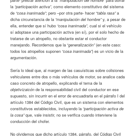
parte- prestar atención a la
“manipulación del hombre”
para borrar
la
“participación activa”
, como elemento constitutivo del sistema
de
“cosa inanimada”
; pero –por otra parte- hacer “
tabla rasa”
a
dicha circunstancia de la
“manipulación del hombre”
y, a pesar de
ella, entender que sí hubo
“cosa inanimada”
, cual si el vehículo
sí adoptase una participación activa (en sí), por el solo hecho de
tratarse de un atropello, no obstante estar el conductor
manejando. Recordemos que la “
generalización”
(en este caso:
todos los atropellos suponen
“cosa inanimada”
) es un vicio de la
argumentación.
Sería lo ideal que, al margen de las casuísticas sobre colisiones
vehiculares entre dos o más vehículos de motor, se analice cada
caso concreto de atropello, explicando el tema de la
objetivizaicón
de la responsabilidad civil del conductor en ese
supuesto, sin incurrir en el error de encuadrarla en el párrafo I del
artículo 1384 del Código Civil, que es un sistema con elementos
constitutivos establecidos, incluyendo la
“participación activa de
la cosa”
que, vale insistir, no se verifica cuando interviene la
conducción del chofer.
No olvidemos que dicho artículo 1384, párrafo, del Código Civil