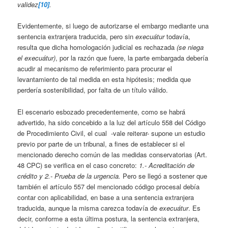
validez
[10]
.
Evidentemente, si luego de autorizarse el embargo mediante una
sentencia extranjera traducida, pero sin
execuátur
todavía,
resulta que dicha homologación judicial es rechazada
(se niega
el execuátur)
, por la razón que fuere, la parte embargada debería
acudir al mecanismo de referimiento para procurar el
levantamiento de tal medida en esta hipótesis; medida que
perdería sostenibilidad, por falta de un título válido.
El escenario esbozado precedentemente, como se habrá
advertido, ha sido concebido a la luz del artículo 558 del Código
de Procedimiento Civil, el cual
-vale reiterar- supone un estudio
previo por parte de un tribunal, a fines de establecer si el
mencionado derecho común de las medidas conservatorias (Art.
48 CPC) se verifica en el caso concreto:
1.- Acreditación de
crédito y 2.- Prueba de la urgencia.
Pero se llegó a sostener que
también el artículo 557 del mencionado código procesal debía
contar con aplicabilidad, en base a una sentencia extranjera
traducida, aunque la misma carezca todavía de
execuátur
. Es
decir, conforme a esta última postura, la sentencia extranjera,