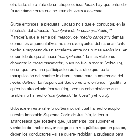
otro lado, si se trata de un atropello,
ipso facto
, hay que entender
(automáticamente) que se trata de
“cosa inanimada”
.
Surge entonces la pregunta: ¿acaso no sigue el conductor, en la
hipótesis del
atropello
,
“manipulando la cosa (vehículo)”
?
Parecería que el tema del
“riesgo”
, del
“hecho dañoso”
y demás
elementos argumentativos no son excluyentes del razonamiento
hecho a propósito de un accidente entre dos o más vehículos, en
el sentido de que al haber
“manipulación”
, lo más viable es
descartar la
“cosa inanimada”
, pues no fue la
“cosa”
(vehículo),
en sí, que tuvo una participación activa, sino que fue la
manipulación del hombre lo determinante para la ocurrencia del
hecho dañoso
. La responsabilidad se está reteniendo –igualita- a
quien ha atropellado (convenido), pero no debe obviarse que
también lo ha hecho
“manipulando”
la
“cosa”
(vehículo).
Subyace en este criterio cortesano, del cual ha hecho acopio
nuestra honorable Suprema Corte de Justicia, la teoría
afrancesada que sostiene que, justamente, por suponer el
vehículo de motor mayor riesgo en la vía pública que un peatón,
deben los conductores –si se quiere- redoblar la prudencia para