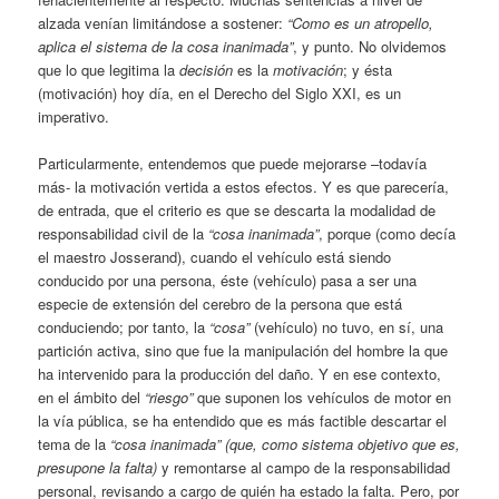
alzada venían limitándose a sostener:
“Como es un atropello,
aplica el sistema de la cosa inanimada”
, y punto. No olvidemos
que lo que legitima la
decisión
es la
motivación
; y ésta
(motivación) hoy día, en el Derecho del Siglo XXI, es un
imperativo.
Particularmente, entendemos que puede mejorarse –todavía
más- la motivación vertida a estos efectos. Y es que parecería,
de entrada, que el criterio es que se descarta la modalidad de
responsabilidad civil de la
“cosa inanimada”
, porque (como decía
el maestro Josserand), cuando el vehículo está siendo
conducido por una persona, éste (vehículo) pasa a ser una
especie de extensión del cerebro de la persona que está
conduciendo; por tanto, la
“cosa”
(vehículo) no tuvo, en sí, una
partición activa, sino que fue la manipulación del hombre la que
ha intervenido para la producción del daño. Y en ese contexto,
en el ámbito del
“riesgo”
que suponen los vehículos de motor en
la vía pública, se ha entendido que es más factible descartar el
tema de la
“cosa inanimada”
(que, como sistema objetivo que es,
presupone la falta)
y remontarse al campo de la responsabilidad
personal, revisando a cargo de quién ha estado la falta. Pero, por