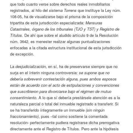
que todo cuanto verse sobre derechos reales inmobiliarios
registrados, al hilo del
sistema Torrens
que instituye la Ley núm.
108-05, ha de visualizarse bajo el prisma de la composición
tripartita de esta jurisdicción especializada:
Mensuras
Catastrales, órgano de los tribunales (TJO y TST) y Registro de
Títulos.
De ahí que sobre el aludido artículo 9 de la Resolución
núm. 3642, es menester realizar algunas puntualizaciones
enfocadas a la citada estructura institucional de esta jurisdicción
de excepción.
La
desjudicialización
, en sí, ha de preservarse siempre que no
surja en el ínterin ninguna controversia:
se supone que no
debería sobrevenir contestación alguna, pues ambos esposos
están de acuerdo con el acto de estipulaciones y convenciones
que suscribieron para divorciarse bajo el régimen de mutuo
consentimiento.
A lo que sí debería prestársele atención es a la
naturaleza parcial o total del inmueble registrado a transferir. Si
se ha transferido íntegramente un inmueble
(sin ningún
fraccionamiento)
, pues –tal como sostiene la comentada
resolución- perfectamente pudiera registrarse dicha prerrogativa
directamente ante el Registro de Títulos. Pero ante la hipótesis