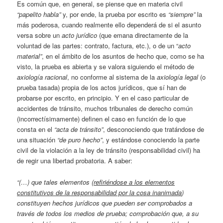
Es común que, en general, se piense que en materia civil
“papelito habla”
y, por ende, la prueba por escrito es
“siempre”
la
más poderosa, cuando realmente ello dependerá de si el asunto
versa sobre un
acto jurídico
(que emana directamente de la
voluntad de las partes: contrato, factura, etc.), o de un “
acto
material”
, en el ámbito de los asuntos de hecho que, como se ha
visto, la prueba es abierta y se valora siguiendo el método de
axiología racional
, no conforme al sistema de la
axiología legal
(o
prueba tasada) propia de los actos jurídicos, que sí han de
probarse por escrito, en principio. Y en el caso particular de
accidentes de tránsito, muchos tribunales de derecho común
(incorrectísimamente) definen el caso en función de lo que
consta en el
“acta de tránsito”
, desconociendo que tratándose de
una situación
“de puro hecho”
, y estándose conociendo la parte
civil de la violación a la ley de tránsito (responsabilidad civil) ha
de regir una libertad probatoria. A saber:
“(…) que tales elementos
(refiriéndose a los elementos
constitutivos de la responsabilidad por la cosa inanimada
)
constituyen hechos jurídicos que pueden ser comprobados a
través de todos los medios de prueba; comprobación que, a su