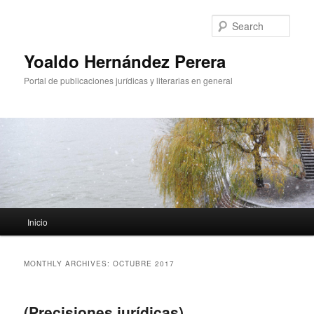
Sear
Yoaldo Hernández Perera
Portal de publicaciones jurídicas y literarias en general
Main menu
Inicio
Skip to primary content
Skip to secondary content
MONTHLY ARCHIVES:
OCTUBRE 2017
(Precisiones jurídicas)