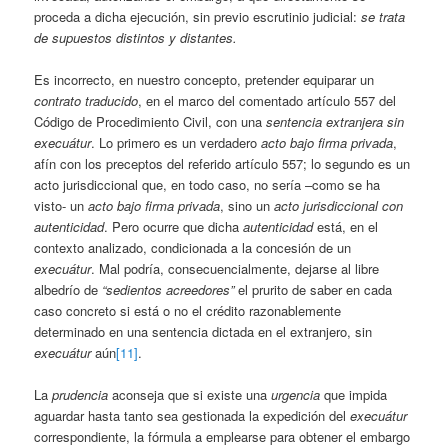
proceda a dicha ejecución, sin previo escrutinio judicial:
se trata
de supuestos distintos y distantes.
Es incorrecto, en nuestro concepto, pretender equiparar un
contrato traducido
, en el marco del comentado artículo 557 del
Código de Procedimiento Civil, con una
sentencia extranjera sin
execuátur
. Lo primero es un verdadero
acto bajo firma privada
,
afín con los preceptos del referido artículo 557; lo segundo es un
acto jurisdiccional que, en todo caso, no sería –como se ha
visto- un
acto bajo firma privada
, sino un
acto jurisdiccional con
autenticidad
. Pero ocurre que dicha
autenticidad
está, en el
contexto analizado, condicionada a la concesión de un
execuátur
. Mal podría, consecuencialmente, dejarse al libre
albedrío de
“sedientos acreedores”
el prurito de saber en cada
caso concreto si está o no el crédito razonablemente
determinado en una sentencia dictada en el extranjero, sin
execuátur
aún
[11]
.
La
prudencia
aconseja que si existe una
urgencia
que impida
aguardar hasta tanto sea gestionada la expedición del
execuátur
correspondiente, la fórmula a emplearse para obtener el embargo