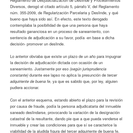
Reglamento de Desjudicialización de Deslinde y Procedimientos
Diversos, derogó el citado artículo 5, párrafo V, del Reglamento
núm. 355-2009, de Regularización Parcelaria y Deslinde, y qué
bueno que haya sido así. En efecto, este texto derogado
contemplaba la posibilidad de que una persona que haya
resultado gananciosa en un proceso de saneamiento, con
sentencia de adjudicación a su favor, podía -en base a dicha
decisión- promover un deslinde.
Lo anterior obviaba que existe un plazo de un año para impugnar
la decisión de adjudicación dictada con ocasión de un
saneamiento. Justamente por eso
(según jurisprudencia
constante)
durante ese lapso no aplica la presunción de
tercer
adquiriente de buena fe
, ya que es sabido que, por ley, alguien
pudiera accionar.
Con el anterior esquema, estando abierto el plazo para la revisión
por causa de fraude, podía la persona adjudicataria del inmueble
saneado deslindarse, provocando la variación de la designación
catastral de la resultante, dando pie que a que pueda venderse el
inmueble y crear las condiciones para que sí se caracterice la
viabilidad de la aludida figura del tercer adquiriente de buena fe,