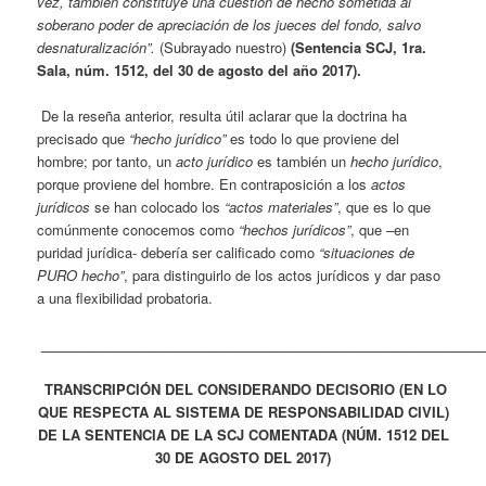
vez, también constituye una cuestión de hecho sometida al
soberano poder de apreciación de los jueces del fondo, salvo
desnaturalización”.
(Subrayado nuestro)
(Sentencia SCJ, 1ra.
Sala, núm. 1512, del 30 de agosto del año 2017).
De la reseña anterior, resulta útil aclarar que la doctrina ha
precisado que
“hecho jurídico”
es todo lo que proviene del
hombre; por tanto, un
acto jurídico
es también un
hecho jurídico
,
porque proviene del hombre. En contraposición a los
actos
jurídicos
se han colocado los
“actos materiales”
, que es lo que
comúnmente conocemos como
“hechos jurídicos”
, que –en
puridad jurídica- debería ser calificado como
“situaciones de
PURO hecho”
, para distinguirlo de los actos jurídicos y dar paso
a una flexibilidad probatoria.
__________________________________________________________
TRANSCRIPCIÓN DEL CONSIDERANDO DECISORIO (EN LO
QUE RESPECTA AL SISTEMA DE RESPONSABILIDAD CIVIL)
DE LA SENTENCIA DE LA SCJ COMENTADA (NÚM. 1512 DEL
30 DE AGOSTO DEL 2017)