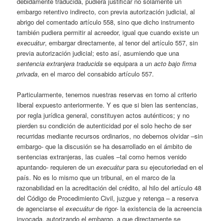
debidamente traducida, pudiera justificar no solamente un
embargo retentivo indirecto, con previa autorización judicial, al
abrigo del comentado artículo 558, sino que dicho instrumento
también pudiera permitir al acreedor, igual que cuando existe un
execuátur
, embargar directamente, al tenor del artículo 557, sin
previa autorización judicial; esto así, asumiendo que una
sentencia extranjera traducida
se equipara a un
acto bajo firma
privada
, en el marco del consabido artículo 557.
Particularmente, tenemos nuestras reservas en torno al criterio
liberal expuesto anteriormente. Y es que si bien las sentencias,
por regla jurídica general, constituyen actos auténticos; y no
pierden su condición de autenticidad por el solo hecho de ser
recurridas mediante recursos ordinarios, no debemos olvidar –sin
embargo- que la discusión se ha desarrollado en el ámbito de
sentencias extranjeras, las cuales –tal como hemos venido
apuntando- requieren de un
execuátur
para su ejecutoriedad en el
país. No es lo mismo que un tribunal, en el marco de la
razonabilidad en la acreditación del crédito, al hilo del artículo 48
del Código de Procedimiento Civil, juzgue y retenga – a reserva
de agenciarse el
execuátur
de rigor- la existencia de la acreencia
invocada, autorizando el embargo, a que directamente se