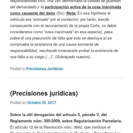
responsabilidad civil, una vez demostrada la calidad de guardián
del demandado y la
participación activa de la cosa inanimada
como causante del daño
(Sic) (
Nota:
En esa hipótesis el
vehículo era
“animado”
por el conductor; por tanto, siendo
consecuente con el razonamiento de la propia Corte, no debió
considerarse como
“cosa inanimada”
en esa especie
), pesa
sobre él una presunción de falta que solo se destruye si se
comprueba la existencia de una causa eximente de
responsabilidad, resultando innecesario probar la existencia de
una falta a su cargo (…)”. (Subrayado nuestro).
Posted in
Precisiones Jurídicas
(Precisiones jurídicas)
Posted on
Octubre 25, 2017
Sobre la útil derogación del artículo 5, párrafo V, del
Reglamento núm. 355-2009, sobre Regularización Parcelaria
.
El artículo 12 de la Resolución núm. 3642, que instituye el