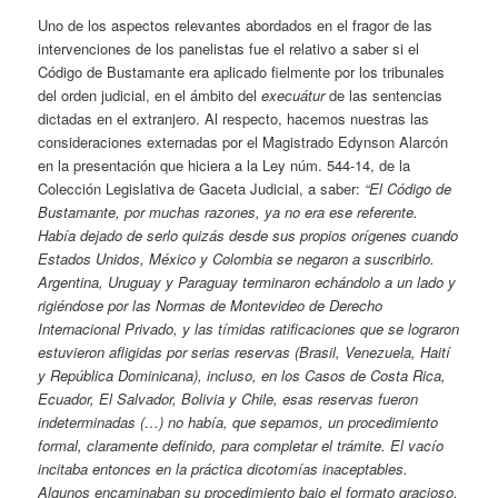
Uno de los aspectos relevantes abordados en el fragor de las
intervenciones de los panelistas fue el relativo a saber si el
Código de Bustamante era aplicado fielmente por los tribunales
del orden judicial, en el ámbito del
execuátur
de las sentencias
dictadas en el extranjero. Al respecto, hacemos nuestras las
consideraciones externadas por el Magistrado Edynson Alarcón
en la presentación que hiciera a la Ley núm. 544-14, de la
Colección Legislativa de Gaceta Judicial, a saber:
“El Código de
Bustamante, por muchas razones, ya no era ese referente.
Había dejado de serlo quizás desde sus propios orígenes cuando
Estados Unidos, México y Colombia se negaron a suscribirlo.
Argentina, Uruguay y Paraguay terminaron echándolo a un lado y
rigiéndose por las Normas de Montevideo de Derecho
Internacional Privado, y las tímidas ratificaciones que se lograron
estuvieron afligidas por serias reservas (Brasil, Venezuela, Haití
y República Dominicana), incluso, en los Casos de Costa Rica,
Ecuador, El Salvador, Bolivia y Chile, esas reservas fueron
indeterminadas (…) no había, que sepamos, un procedimiento
formal, claramente definido, para completar el trámite. El vacío
incitaba entonces en la práctica dicotomías inaceptables.
Algunos encaminaban su procedimiento bajo el formato gracioso,