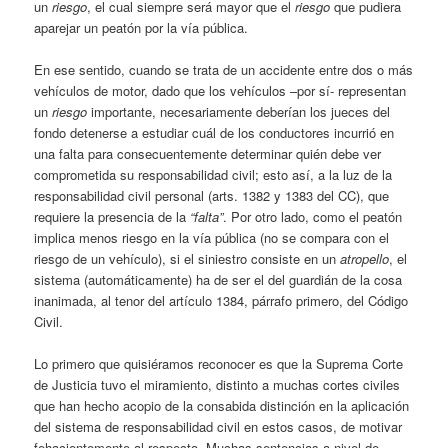
un
riesgo
, el cual siempre será mayor que el
riesgo
que pudiera
aparejar un peatón por la vía pública.
En ese sentido, cuando se trata de un accidente entre dos o más
vehículos de motor, dado que los vehículos –por sí- representan
un
riesgo
importante, necesariamente deberían los jueces del
fondo detenerse a estudiar cuál de los conductores incurrió en
una falta para consecuentemente determinar quién debe ver
comprometida su responsabilidad civil; esto así, a la luz de la
responsabilidad civil personal (arts. 1382 y 1383 del CC), que
requiere la presencia de la
“falta”
. Por otro lado, como el peatón
implica menos riesgo en la vía pública (no se compara con el
riesgo de un vehículo), si el siniestro consiste en un
atropello
, el
sistema (automáticamente) ha de ser el del guardián de la cosa
inanimada, al tenor del artículo 1384, párrafo primero, del Código
Civil.
Lo primero que quisiéramos reconocer es que la Suprema Corte
de Justicia tuvo el miramiento, distinto a muchas cortes civiles
que han hecho acopio de la consabida distinción en la aplicación
del sistema de responsabilidad civil en estos casos, de motivar
fehacientemente al respecto. Muchas sentencias a nivel de