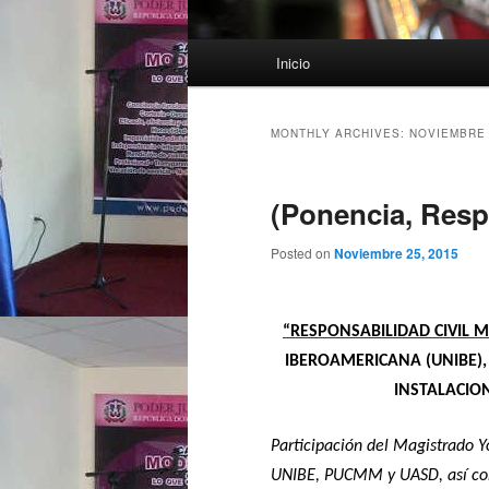
Main menu
Inicio
Skip to primary content
Skip to secondary content
MONTHLY ARCHIVES:
NOVIEMBRE 
(Ponencia, Resp
Posted on
Noviembre 25, 2015
“RESPONSABILIDAD CIVIL M
IBEROAMERICANA (UNIBE), 
INSTALACION
Participación del Magistrado Y
UNIBE, PUCMM y UASD, así como 