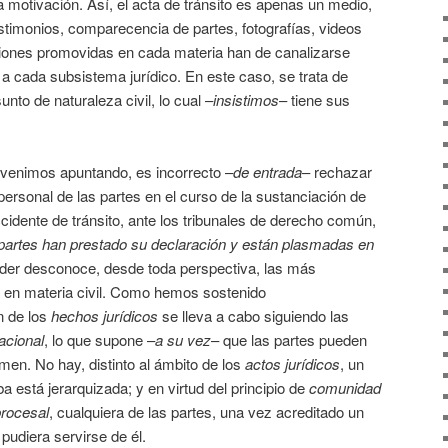
a motivación. Así, el acta de tránsito es apenas un medio,
stimonios, comparecencia de partes, fotografías, videos
nsiones promovidas en cada materia han de canalizarse
 a cada subsistema jurídico. En este caso, se trata de
nto de naturaleza civil, lo cual –
insistimos
– tiene sus
venimos apuntando, es incorrecto –
de entrada
– rechazar
personal de las partes en el curso de la sustanciación de
dente de tránsito, ante los tribunales de derecho común,
 partes han prestado su declaración y están plasmadas en
eder desconoce, desde toda perspectiva, las más
s en materia civil. Como hemos sostenido
n de los
hechos jurídicos
se lleva a cabo siguiendo las
racional
, lo que supone –
a su vez
– que las partes pueden
en. No hay, distinto al ámbito de los
actos jurídicos
, un
 está jerarquizada; y en virtud del principio de
comunidad
procesal
, cualquiera de las partes, una vez acreditado un
pudiera servirse de él.