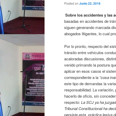
Posted on
Junio 22, 2016
Sobre los accidentes y las a
basadas en accidentes de trán
siguen generando marcada diver
abogados litigantes, lo cual pr
Por lo pronto, respecto del si
tránsito entre vehículos condu
acaloradas discusiones, distint
venido primando la postura qu
aplicar en esos casos el siste
correspondiente a la
“cosa ina
este tipo de demandas la variac
responsabilidad. La variación,
hacerlo de oficio, sin concede
respecto:
La SCJ ya ha juzgado
Tribunal Constitucional ha deci
persiste esta práctica lesiva