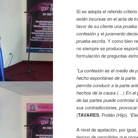
Si se adopta el referido criteri
están incursas en el acta de tr
favor de su cliente una
prueba 
confesión
y el
juramento decis
prueba escrita
. Y como bien ref
no siempre se produce espontá
formulación de preguntas estra
“La confesión es el medio de 
hecho espontáneo de la parte.
permita conducir a la parte ante
hechos de la causa (…) En el
de las partes puede controlar 
sus contradicciones, provoca
(
TAVARES
, Froilán (Hijo).
“El
A nivel de apelación, por igual
tiempo de permitirles que pro