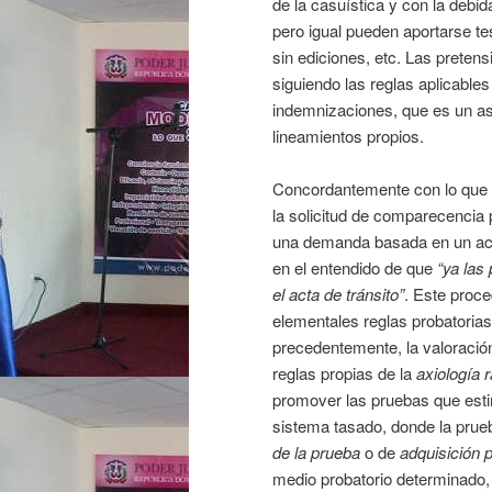
de la casuística y con la debid
pero igual pueden aportarse te
sin ediciones, etc. Las prete
siguiendo las reglas aplicables
indemnizaciones, que es un asu
lineamientos propios.
Concordantemente con lo que 
la solicitud de comparecencia 
una demanda basada en un acci
en el entendido de que
“ya las
el acta de tránsito”
. Este proc
elementales reglas probatoria
precedentemente, la valoració
reglas propias de la
axiología 
promover las pruebas que estim
sistema tasado, donde la prueba
de la prueba
o de
adquisición 
medio probatorio determinado, 