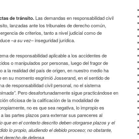
ctas de tránsito.
Las demandas en responsabilidad civil
sito, lanzadas ante los tribunales de derecho común,
gencia de criterios, tanto a nivel judicial como de
oduce –
a su vez
– inseguridad jurídica.
stema de responsabilidad aplicable a los accidentes de
cidos o manipulados por personas, luego del fragor de
o a la realidad del país de origen, en nuestro medio ha
e en su momento esgrimió Josserand, en el sentido de
ma de responsabilidad civil personal, no el sistema
nimada”
. Pero desafortunadamente sigue practicándose en
ión oficiosa de la calificación de la modalidad de
 propiamente, no es que sea negativa, lo impropio es
r a las partes plazos para externar sus pareceres al
 que en el contexto descrito deben otorgarse plazos y el
dido lo propio, aludiendo el debido proceso; no obstante,
 del derecho de defensa.