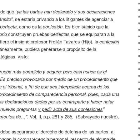
o de que
“ya las partes han declarado y sus declaraciones
ánsito”
, se estaría privando a los litigantes de agenciar a
perfecta
, como es la
confesión
. Es bien sabido que la
orio
constituyen pruebas perfectas que se equiparan a la
iere el insigne profesor Froilán Tavares (Hijo), la
confesión
neamente, pudiera generarse a propósito de la
tégicas, visto:
prueba más completo y seguro; pero casi nunca es el
 Es preciso provocarla por medio de un procedimiento que
 el tribunal, a fin de que sea interpelada acerca de los
 procedimiento de comparecencia personal, pues, cada una
las declaraciones dadas por su contraparte y hacer notar
r nuevas preguntas
y pedir acta de sus confesiones
”
ementos de…”
, Vol. II, p.p. 281 y 285
.
(Subrayado nuestro).
, debe asegurarse el derecho de defensa de las partes, al
pongan la comparecencia personal, respecto de alguna de