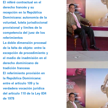
El référé contractual en el
derecho francés y su
recepción en la República
Dominicana: autonomía de la
voluntad, tutela jurisdiccional
provisional y límites de la
competencia del juez de los
referimientos
La doble dimensión procesal
de la falta de objeto: entre la
excepción de procedimiento y
el medio de inadmisión en el
derecho dominicano de
tradición francesa
El referimiento provisión en
la República Dominicana:
entre el artículo 109 y la
verdadera vocación jurídica
del artículo 110 de la Ley 834
de 1978