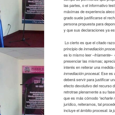
las partes, o el informativo te
máximas de experiencia alecci
grado suele justificarse el re
persona propuesta para depone
y que sus declaraciones ya es
Lo cierto es que el citado razo
principio de
inmediación proce
es lo mismo leer –
fríamente
– 
presenciar las mismas; apreci
interés en reiterar una medida 
inmediación procesal
. Ese es 
deberá servir para justificar 
efecto devolutivo del recurso 
retrotrae plenamente a su fase
que es más cómodo
“echarle
jurídico, reiteramos, tal proced
incluye el ámbito procesal:
la 