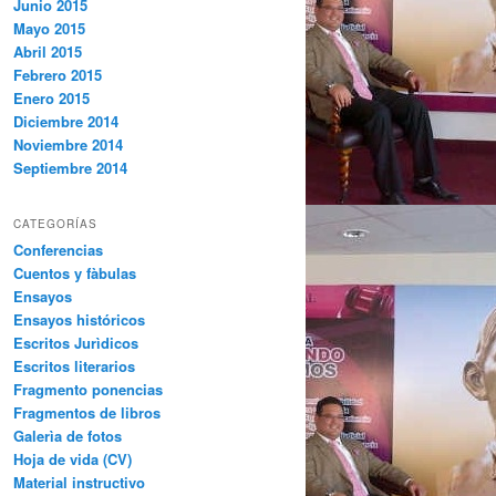
Junio 2015
Mayo 2015
Abril 2015
Febrero 2015
Enero 2015
Diciembre 2014
Noviembre 2014
Septiembre 2014
CATEGORÍAS
Conferencias
Cuentos y fàbulas
Ensayos
Ensayos históricos
Escritos Jurìdicos
Escritos literarios
Fragmento ponencias
Fragmentos de libros
Galerìa de fotos
Hoja de vida (CV)
Material instructivo