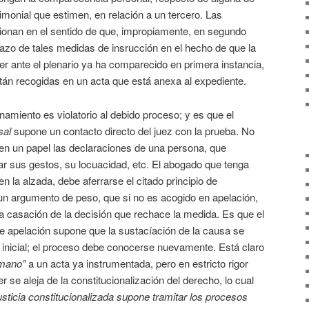
stimonial que estimen, en relación a un tercero. Las
onan en el sentido de que, impropiamente, en segundo
chazo de tales medidas de insrucción en el hecho de que la
r ante el plenario ya ha comparecido en primera instancia,
tán recogidas en un acta que está anexa al expediente.
namiento es violatorio al debido proceso; y es que el
sal
supone un contacto directo del juez con la prueba. No
en un papel las declaraciones de una persona, que
ar sus gestos, su locuacidad, etc. El abogado que tenga
en la alzada, debe aferrarse el citado principio de
un argumento de peso, que si no es acogido en apelación,
una casación de la decisión que rechace la medida. Es que el
de apelación supone que la sustacíación de la causa se
 inicial; el proceso debe conocerse nuevamente. Está claro
 mano”
a un acta ya instrumentada, pero en estricto rigor
er se aleja de la constitucionalización del derecho, lo cual
justicia constitucionalizada supone tramitar los procesos