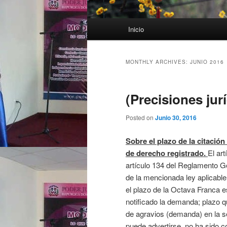
Main menu
Inicio
Skip to primary content
Skip to secondary content
MONTHLY ARCHIVES:
JUNIO 2016
(Precisiones jur
Posted on
Junio 30, 2016
Sobre el plazo de la citación 
de derecho registrado.
El art
artículo 134 del Reglamento Gen
de la mencionada ley aplicable
el plazo de la Octava Franca es
notificado la demanda; plazo qu
de agravios (demanda) en la se
puede advertirse, no ha sido c