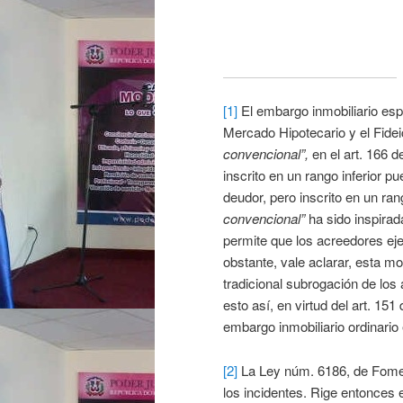
[1]
El embargo inmobiliario espe
Mercado Hipotecario y el Fide
convencional”,
en el art. 166 d
inscrito en un rango inferior p
deudor, pero inscrito en un ra
convencional”
ha sido inspirada
permite que los acreedores ej
obstante, vale aclarar, esta m
tradicional subrogación de los 
esto así, en virtud del art. 1
embargo inmobiliario ordinario 
[2]
La Ley núm. 6186, de Foment
los incidentes. Rige entonces e