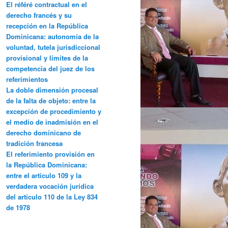
El référé contractual en el
derecho francés y su
recepción en la República
Dominicana: autonomía de la
voluntad, tutela jurisdiccional
provisional y límites de la
competencia del juez de los
referimientos
La doble dimensión procesal
de la falta de objeto: entre la
excepción de procedimiento y
el medio de inadmisión en el
derecho dominicano de
tradición francesa
El referimiento provisión en
la República Dominicana:
entre el artículo 109 y la
verdadera vocación jurídica
del artículo 110 de la Ley 834
de 1978