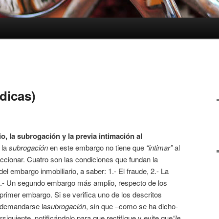
ídicas)
o, la subrogación y la previa intimación al
 la
subrogación
en este embargo no tiene que
“intimar”
al
ccionar. Cuatro son las condiciones que fundan la
el embargo inmobiliario, a saber: 1.- El fraude, 2.- La
y 4.- Un segundo embargo más amplio, respecto de los
rimer embargo. Si se verifica uno de los descritos
 demandarse la
subrogación
, sin que –como se ha dicho-
rsiguiente, notificándolo para que rectifique y evite que
“le