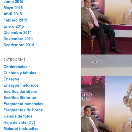
Junio 2015
Mayo 2015
Abril 2015
Febrero 2015
Enero 2015
Diciembre 2014
Noviembre 2014
Septiembre 2014
CATEGORÍAS
Conferencias
Cuentos y fàbulas
Ensayos
Ensayos históricos
Escritos Jurìdicos
Escritos literarios
Fragmento ponencias
Fragmentos de libros
Galerìa de fotos
Hoja de vida (CV)
Material instructivo