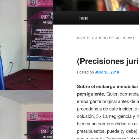
Main menu
Inicio
Skip to primary content
Skip to secondary content
MONTHLY ARCHIVES:
JULIO 2018
(Precisiones jur
Posted on
Julio 30, 2018
Sobre el embargo inmobiliari
persiguiente.
Quien demanda
embargante original antes de a
procedencia de este incidente d
colusión, 3.- La negligencia 
bienes no comprendidos en el p
presupuestos, puede (y debe)
sea menester
“chancear”
al pe