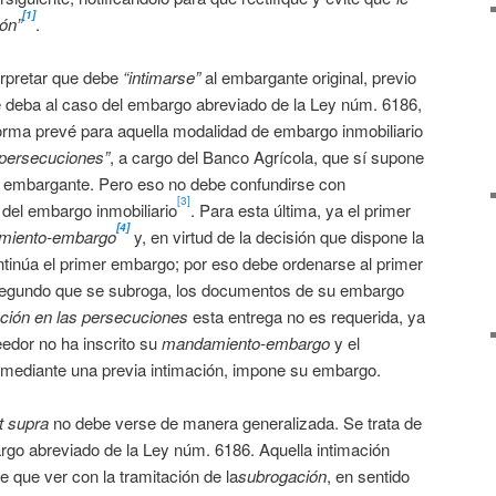
[1]
ión”
.
erpretar que debe
“intimarse”
al embargante original, previo
e deba al caso del embargo abreviado de la Ley núm. 6186,
orma prevé para aquella modalidad de embargo inmobiliario
s persecuciones”
, a cargo del Banco Agrícola, que sí supone
er embargante. Pero eso no debe confundirse con
[3]
 del embargo inmobiliario
. Para esta última, ya el primer
[4]
miento-embargo
y, en virtud de la decisión que dispone la
ntinúa el primer embargo; por eso debe ordenarse al primer
segundo que se subroga, los documentos de su embargo
ución en las persecuciones
esta entrega no es requerida, ya
edor no ha inscrito su
mandamiento-embargo
y el
mediante una previa intimación, impone su embargo.
t supra
no debe verse de manera generalizada. Se trata de
argo abreviado de la Ley núm. 6186. Aquella intimación
e que ver con la tramitación de la
subrogación
, en sentido