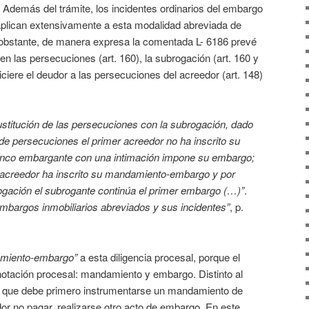
 Además del trámite, los incidentes ordinarios del embargo
aplican extensivamente a esta modalidad abreviada de
 obstante, de manera expresa la comentada L- 6186 prevé
en las persecuciones (art. 160), la subrogación (art. 160 y
iciere el deudor a las persecuciones del acreedor (art. 148)
ustitución de las persecuciones con la subrogación, dado
 de persecuciones el primer acreedor no ha inscrito su
nco embargante con una intimación impone su embargo;
r acreedor ha inscrito su mandamiento-embargo y por
rogación el subrogante continúa el primer embargo (…)”
.
mbargos inmobiliarios abreviados y sus incidentes”
, p.
miento-embargo”
a esta diligencia procesal, porque el
notación procesal: mandamiento y embargo. Distinto al
o, que debe primero instrumentarse un mandamiento de
or no pagar, realizarse otro acto de embargo. En este