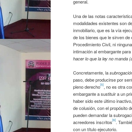
general.
Una de las notas característic
modalidades existentes son de
inmobiliario, que es la vía ej
de los bienes que le sirven de
Procedimiento Civil, ni ninguna
intimación al embargante par
hacer lo que la ley no manda (
Concretamente, la
subrogació
paso, debe producirse por sent
[5]
pleno derecho
, no es otra co
embargante a sustituir a un p
haber sido este último inactivo
de colusión, con el propósito 
pueden demandar la subrogació
[6]
acreedores inscritos
. Tambié
con un título ejecutorio.