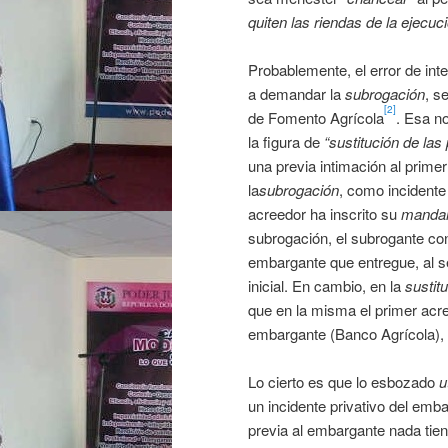
quiten las riendas de la ejecuc
Probablemente, el error de int
a demandar la
subrogación
, s
[2]
de Fomento Agrícola
. Esa n
la figura de
“sustitución de la
una previa intimación al prim
la
subrogación
, como incidente
acreedor ha inscrito su
manda
subrogación, el subrogante co
embargante que entregue, al 
inicial. En cambio, en la
sustit
que en la misma el primer acre
embargante (Banco Agrícola), 
Lo cierto es que lo esbozado
u
un incidente privativo del emb
previa al embargante nada tien