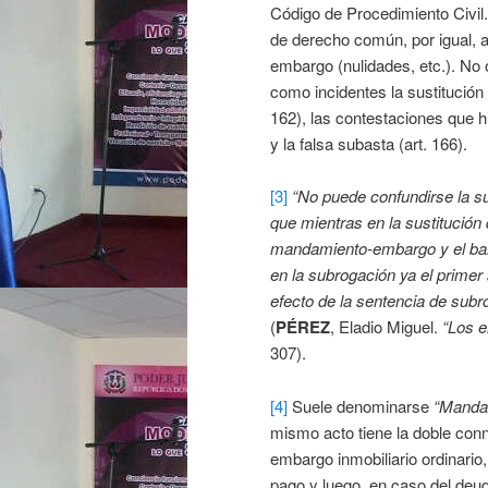
Código de Procedimiento Civil.
de derecho común, por igual, 
embargo (nulidades, etc.). No
como incidentes la sustitución 
162), las contestaciones que h
y la falsa subasta (art. 166).
[3]
“No puede confundirse la s
que mientras en la sustitución
mandamiento-embargo y el ba
en la subrogación ya el prime
efecto de la sentencia de sub
(
PÉREZ
, Eladio Miguel.
“Los e
307).
[4]
Suele denominarse
“Manda
mismo acto tiene la doble con
embargo inmobiliario ordinari
pago y luego, en caso del deud