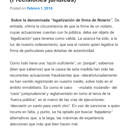
Posted on
Febrero 1, 2018
Sobre la denominada
“legalización de firma de Notario”
.
De
entrada,
chirría
la circunstancia de que la firma de un notario,
cuyas actuaciones cuentan con fe pública, deba ser objeto de
“legalización”
para tenerse como válida. La usanza ha sido, a la
luz de nuestro ordenamiento, que sea el notario quien legalice la
firma de particulares para dotarlas de autenticidad.
Como todo tiene una
“razón suficiente”
, un
“porqué”
, sabemos
(bien que sabemos) que la
causa
de esta medida han sido las
recurrentes actuaciones fraudulentas que –desafortunadamente-
se han venido registrando en nuestro medio, sobre todo en el
ámbito inmobiliario. Es como el caso –
mutatis mutandis
– del
“caos” jurisprudencial y reglamentario en torno al tema de la
“fuerza pública”
, en el marco de las vías de ejecuciones:
“desvestir un santo para vestir otro”
. En vez de sancionar a quien
incurra en falta, y punto, se ha optado por buscar
“bajaderos”
alternativos que, a la larga, las máximas de experiencia
aleccionan que más que bien hacen mal.