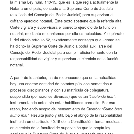
la misma Ley núm. 140-15, que es la que regla actualmente la
Notaría en el país, concede a la Suprema Corte de Justicia
(auxiliada del Consejo del Poder Judicial) para supervisar el
diáfano ejercicio notarial. Este texto sostiene que la referida alta
Corte vigilará y supervisará el correcto ejercicio de la función
notarial, mediante mecanismos por ella establecidos. Y el párrafo
II del citado artículo 52, taxativamente consagra que –como se
ha dicho- la Suprema Corte de Justicia podrá auxiliarse del
Consejo del Poder Judicial para cumplir eficientemente con la
responsabilidad de vigilar y supervisar el ejercicio de la función
notarial.
A partir de lo anterior, ha de reconocerse que en la actualidad
hay una enorme cantidad de notarios públicos sometidos a
procesos disciplinarios y con su matrícula de colegiatura
suspendida (por razones diversas) que están
“haciendo líos”
,
instrumentando actos sin estar habilitados para ello. Por esa
razón, haciendo acopio del pensamiento de Cicerón:
“Sumo bien,
sumo mal”
. Resulta justo y útil, bajo el abrigo de la razonabilidad
instituida en el artículo 40.15 de la Constitución, tomar medidas,
en ejercicio de la facultad de supervisión que la propia ley
confiere a la Suprema Corte de Justicia, evitando que sigan