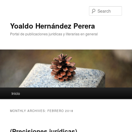
Sear
Yoaldo Hernández Perera
Portal de publicaciones jurídicas y literarias en general
Main menu
Inicio
Skip to primary content
Skip to secondary content
MONTHLY ARCHIVES:
FEBRERO 2018
(Precisiones jurídicas)