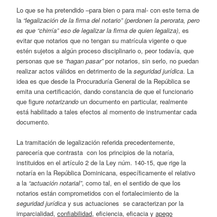
Lo que se ha pretendido –para bien o para mal- con este tema de
la
“legalización de la firma del notario”
(perdonen la perorata, pero
es que “chirría” eso de legalizar la firma de quien legaliza)
, es
evitar que notarios que no tengan su matrícula vigente o que
estén sujetos a algún proceso disciplinario o, peor todavía, que
personas que se
“hagan pasar”
por notarios, sin serlo, no puedan
realizar actos válidos en detrimento de la
seguridad jurídica
. La
idea es que desde la Procuraduría General de la República se
emita una certificación, dando constancia de que el funcionario
que figure
notarizando
un documento en particular, realmente
está habilitado a tales efectos al momento de instrumentar cada
documento.
La tramitación de legalización referida precedentemente,
parecería que contrasta con los principios de la notaría,
instituidos en el artículo 2 de la Ley núm. 140-15, que rige la
notaría en la República Dominicana, específicamente el relativo
a la
“actuación notarial”
, como tal, en el sentido de que los
notarios están comprometidos con el fortalecimiento de la
seguridad jurídica
y sus actuaciones se caracterizan por la
imparcialidad,
confiabilidad
, eficiencia, eficacia y
apego