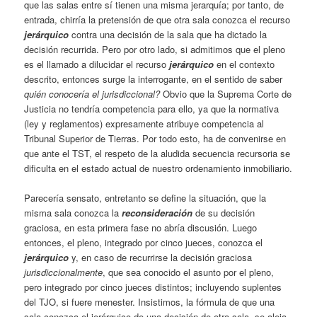
que las salas entre sí tienen una misma jerarquía; por tanto, de
entrada, chirría la pretensión de que otra sala conozca el recurso
jerárquico
contra una decisión de la sala que ha dictado la
decisión recurrida. Pero por otro lado, si admitimos que el pleno
es el llamado a dilucidar el recurso
jerárquico
en el contexto
descrito, entonces surge la interrogante, en el sentido de saber
quién conocería el jurisdiccional?
Obvio que la Suprema Corte de
Justicia no tendría competencia para ello, ya que la normativa
(ley y reglamentos) expresamente atribuye competencia al
Tribunal Superior de Tierras. Por todo esto, ha de convenirse en
que ante el TST, el respeto de la aludida secuencia recursoria se
dificulta en el estado actual de nuestro ordenamiento inmobiliario.
Parecería sensato, entretanto se define la situación, que la
misma sala conozca la
reconsideración
de su decisión
graciosa, en esta primera fase no abría discusión. Luego
entonces, el pleno, integrado por cinco jueces, conozca el
jerárquico
y, en caso de recurrirse la decisión graciosa
jurisdiccionalmente
, que sea conocido el asunto por el pleno,
pero integrado por cinco jueces distintos; incluyendo suplentes
del TJO, si fuere menester. Insistimos, la fórmula de que una
sala conozca el jerárquico de una decisión de otra sala, se aleja