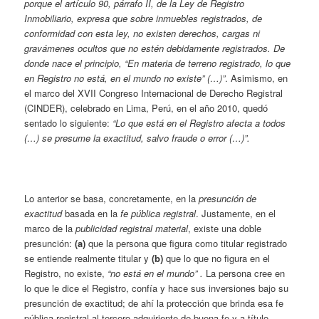
porque el artículo 90, párrafo II, de la Ley de Registro
Inmobiliario, expresa que sobre inmuebles registrados, de
conformidad con esta ley, no existen derechos, cargas ni
gravámenes ocultos que no estén debidamente registrados. De
donde nace el principio, “En materia de terreno registrado, lo que
en Registro no está, en el mundo no existe” (…)”
. Asimismo, en
el marco del XVII Congreso Internacional de Derecho Registral
(CINDER), celebrado en Lima, Perú, en el año 2010, quedó
sentado lo siguiente:
“Lo que está en el Registro afecta a todos
(…) se presume la exactitud, salvo fraude o error (…)”.
Lo anterior se basa, concretamente, en la
presunción de
exactitud
basada en la
fe pública registral
. Justamente, en el
marco de la
publicidad registral material
, existe una doble
presunción:
(a)
que la persona que figura como titular registrado
se entiende realmente titular y
(b)
que lo que no figura en el
Registro, no existe,
“no está en el mundo” .
La persona cree en
lo que le dice el Registro, confía y hace sus inversiones bajo su
presunción de exactitud; de ahí la protección que brinda esa fe
pública registral al tercero adquiriente de buena fe y a título