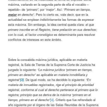
máxima, variando en la segunda parte de ella el vocablo –
repetido
– de
“primero”
, por
“mejor”
. Así:
“Primero en tiempo,
mejor
en derecho”
. Pero lo cierto es, vale decir, que en la
actualidad se emplean indistintamente las formas de expresar
esta máxima. Sin embargo, la idea central queda clara:
el que
primero inscribe en el Registro, tiene prelación en sus derechos
;
con lo cual, el factor
cronológico
es determinante para resolver
conflictos de intereses en este ámbito.
Sobre la consabida máxima jurídica, aplicable en materia
registral, la Sala de Tierras de la Suprema Corte de Justicia ha
juzgado lo siguiente:
“La máxima jurídica “primero en tiempo,
primero en derecho” es aplicable en materia inmobiliaria y
registral”
[3]
. De igual modo, se ha decidido lo siguiente:
“En
materia de inmuebles registrados, rige el principio de prioridad
registral, conforme al cual el derecho pertenece al primero que lo
registra; principio que se deriva de la máxima “primero en el
tiempo, primero en el derecho”
[4]
. Criterio que fue refrendado al
año siguiente por el órgano de las Salas Reunidas de la Suprema