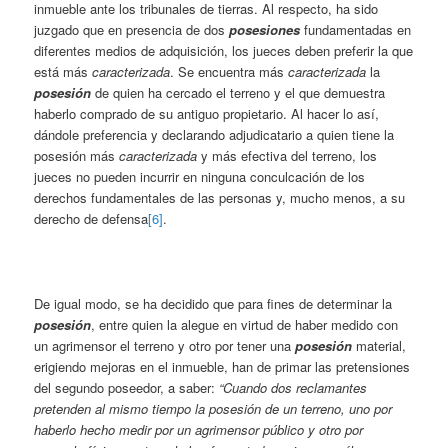
inmueble ante los tribunales de tierras. Al respecto, ha sido
juzgado que en presencia de dos
posesiones
fundamentadas en
diferentes medios de adquisición, los jueces deben preferir la que
está más
caracterizada
. Se encuentra más
caracterizada
la
posesión
de quien ha cercado el terreno y el que demuestra
haberlo comprado de su antiguo propietario. Al hacer lo así,
dándole preferencia y declarando adjudicatario a quien tiene la
posesión más
caracterizada
y más efectiva del terreno, los
jueces no pueden incurrir en ninguna conculcación de los
derechos fundamentales de las personas y, mucho menos, a su
derecho de defensa
[6]
.
De igual modo, se ha decidido que para fines de determinar la
posesión
, entre quien la alegue en virtud de haber medido con
un agrimensor el terreno y otro por tener una
posesión
material,
erigiendo mejoras en el inmueble, han de primar las pretensiones
del segundo poseedor, a saber:
“Cuando dos reclamantes
pretenden al mismo tiempo la posesión de un terreno, uno por
haberlo hecho medir por un agrimensor público y otro por