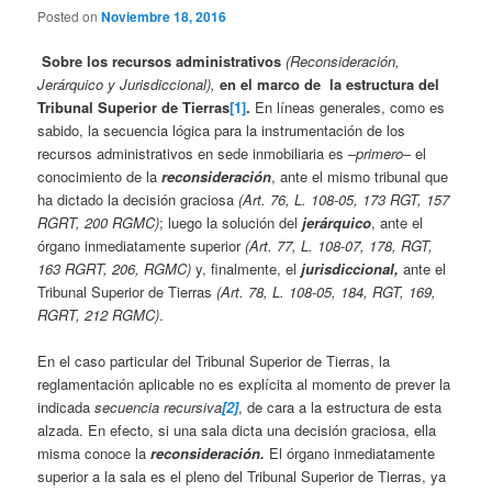
Posted on
Noviembre 18, 2016
Sobre los recursos administrativos
(Reconsideración,
Jerárquico y Jurisdiccional),
en el marco de la estructura del
Tribunal Superior de Tierras
[1]
.
En líneas generales, como es
sabido, la secuencia lógica para la instrumentación de los
recursos administrativos en sede inmobiliaria es –
primero
– el
conocimiento de la
reconsideración
, ante el mismo tribunal que
ha dictado la decisión graciosa
(Art. 76, L. 108-05, 173 RGT, 157
RGRT, 200 RGMC)
; luego la solución del
jerárquico
, ante el
órgano inmediatamente superior
(Art. 77, L. 108-07, 178, RGT,
163 RGRT, 206, RGMC)
y, finalmente, el
jurisdiccional,
ante el
Tribunal Superior de Tierras
(Art. 78, L. 108-05, 184, RGT, 169,
RGRT, 212 RGMC)
.
En el caso particular del Tribunal Superior de Tierras, la
reglamentación aplicable no es explícita al momento de prever la
indicada
secuencia recursiva
[2]
, de cara a la estructura de esta
alzada. En efecto, si una sala dicta una decisión graciosa, ella
misma conoce la
reconsideración.
El órgano inmediatamente
superior a la sala es el pleno del Tribunal Superior de Tierras, ya