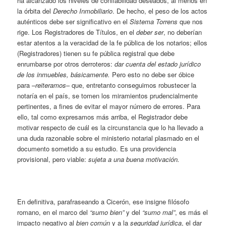
ha alcanzado los niveles de confiabilidad deseados, al menos en
la órbita del
Derecho Inmobiliario
. De hecho, el peso de los actos
auténticos debe ser significativo en el
Sistema Torrens
que nos
rige. Los Registradores de Títulos, en el
deber ser
, no deberían
estar atentos a la veracidad de la fe pública de los notarios; ellos
(Registradores) tienen su fe pública registral que debe
enrumbarse por otros derroteros:
dar cuenta del estado jurídico
de los inmuebles, básicamente.
Pero esto no debe ser óbice
para –
reiteramos
– que, entretanto conseguimos robustecer la
notaría en el país, se tomen los miramientos prudencialmente
pertinentes, a fines de evitar el mayor número de errores. Para
ello, tal como expresamos más arriba, el Registrador debe
motivar respecto de cuál es la circunstancia que lo ha llevado a
una duda razonable sobre el ministerio notarial plasmado en el
documento sometido a su estudio. Es una providencia
provisional, pero viable:
sujeta a una buena motivación.
En definitiva, parafraseando a Cicerón, ese insigne filósofo
romano, en el marco del
“sumo bien”
y del
“sumo mal”
, es más el
impacto negativo al
bien común
y a la
seguridad jurídica
, el dar