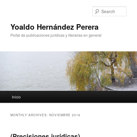
Sear
Yoaldo Hernández Perera
Portal de publicaciones jurídicas y literarias en general
Main menu
Inicio
Skip to primary content
Skip to secondary content
MONTHLY ARCHIVES:
NOVIEMBRE 2016
(Precisiones jurídicas)