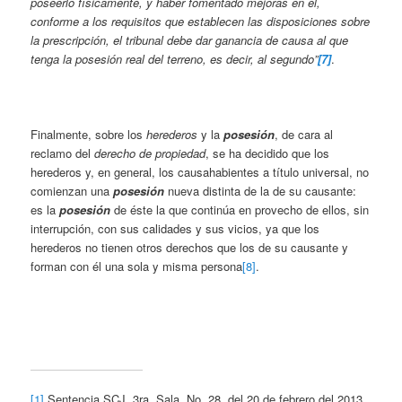
poseerlo físicamente, y haber fomentado mejoras en él,
conforme a los requisitos que establecen las disposiciones sobre
la prescripción, el tribunal debe dar ganancia de causa al que
tenga la posesión real del terreno, es decir, al segundo”
[7]
.
Finalmente, sobre los
herederos
y la
posesión
, de cara al
reclamo del
derecho de propiedad
, se ha decidido que los
herederos y, en general, los causahabientes a título universal, no
comienzan una
posesión
nueva distinta de la de su causante:
es la
posesión
de éste la que continúa en provecho de ellos, sin
interrupción, con sus calidades y sus vicios, ya que los
herederos no tienen otros derechos que los de su causante y
forman con él una sola y misma persona
[8]
.
[1]
Sentencia SCJ, 3ra. Sala, No. 28, del 20 de febrero del 2013,