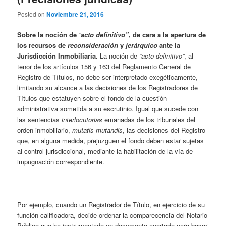
Posted on
Noviembre 21, 2016
Sobre la noción de
“
acto definitivo”
,
de cara a la apertura de
los recursos de
reconsideración
y
jerárquico
ante
la
Jurisdicción Inmobiliaria
.
La noción de
“acto definitivo”
, al
tenor de los artículos 156 y 163 del Reglamento General de
Registro de Títulos, no debe ser interpretado exegéticamente,
limitando su alcance a las decisiones de los Registradores de
Títulos que estatuyen sobre el fondo de la cuestión
administrativa sometida a su escrutinio. Igual que sucede con
las sentencias
interlocutorias
emanadas de los tribunales del
orden inmobiliario,
mutatis mutandis
, las decisiones del Registro
que, en alguna medida, prejuzguen el fondo deben estar sujetas
al control jurisdiccional, mediante la habilitación de la vía de
impugnación correspondiente.
Por ejemplo, cuando un Registrador de Título, en ejercicio de su
función calificadora, decide ordenar la comparecencia del Notario
Público que ha instrumentado un documento aportado para basar